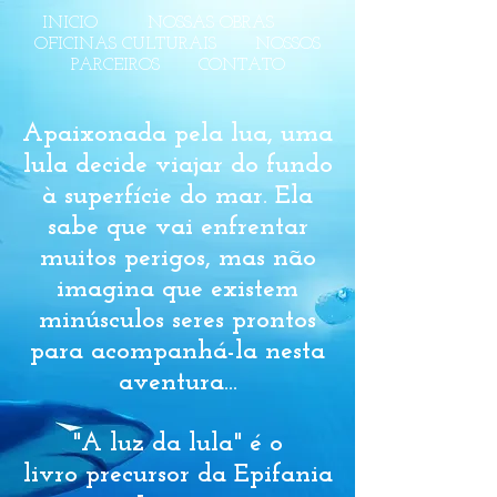
INICIO
NOSSAS OBRAS
OFICINAS CULTURAIS
NOSSOS
PARCEIROS
CONTATO
Apaixonada pela lua, uma
lula decide viajar do fundo
à superfície do mar. Ela
sabe que vai enfrentar
muitos perigos, mas não
imagina que existem
minúsculos seres prontos
para acompanhá-la nesta
aventura...
"A luz da lula" é o
livro precursor da Epifania