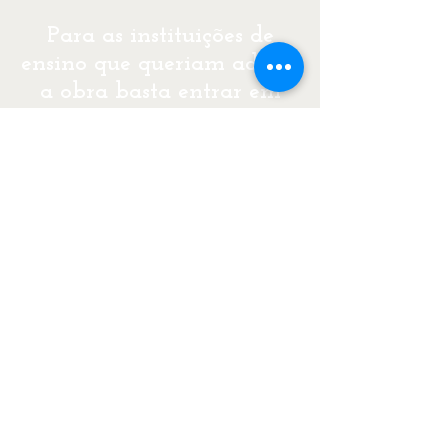
Para as instituições de
ensino que queriam adotar
a obra basta entrar em
contato
,
clicando
aqui.
E
aqui
para conhecer a
base conceitual da obra.
Aceitamos pedidos de
doações para instituições
públicas.