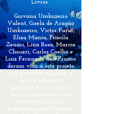
Livros.
Giovana Umbuzeiro
Valent, Gisela de Aragão
Umbuzeiro, Victor Farat,
Eliza Mania, Priscila
Zenari, Lina Rosa, Marcia
Choueri, Carlos Coelho e
Luiz Fernando Reis Franco
deram vida a este projeto
que promove a poesia, a
arte, a educação
ambiental e o acesso à
leitura. Produzido com
incentivo fiscal, foi
publicado pela Fundação