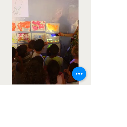
Já estivemos em São
Paulo-SP, nas Creches
Central e Oeste e no
Colégio de Aplicação
da USP, no CCCA -