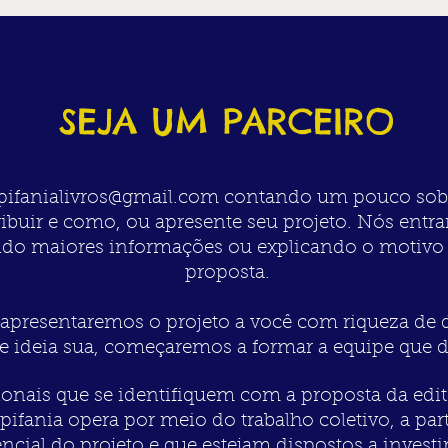
confortável
BASE CIENTÍFICA
OFICINAS CULTURAIS
SEJA UM PARCEIRO
pifanialivros@gmail.com
contando um pouco sobre
tribuir e como, ou apresente seu projeto. Nós ent
tando maiores informações ou explicando o motivo
proposta.
a, apresentaremos o projeto a você com riqueza de 
e ideia
sua, começaremos a formar a equipe que da
onais que se identifiquem com a proposta da edit
Epifania opera por meio do trabalho coletivo, a par
cial do projeto e que estejam dispostos a investir 