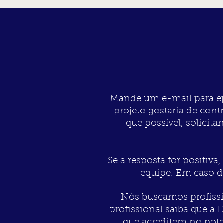
INÍCIO
SERVIÇOS
OBRAS
preço 
Mande um e-mail para
e
projeto gostaria de con
que possível, solici
Se a resposta for positiv
equipe. Em caso d
Nós buscamos profissi
profissional saiba que a 
que acreditem no poten